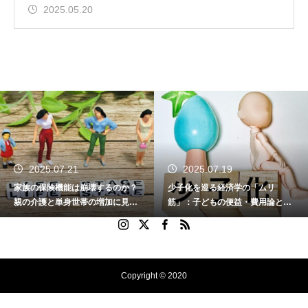
2025.05.20
2025.07.21
2025.07.19
家族の保険機能は崩壊するのか？
少子化を巡る経済学の「ムリ
親の介護と単身世帯の増加に見る
筋」：子どもの便益・費用論と家
家族の変容と社会の課題
族の変容を問う
Copyright © 2020