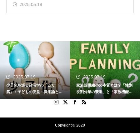
2025.05.18
2025.07.19
2025.07.19
少子化を巡る経済学の「ムリ
家族規模縮小の本質とは？「性別
筋」：子どもの便益・費用論と家
役割分業の衰退」と「家族機能の
族の変容を問う
外部化」論への異議
Copyright © 2020