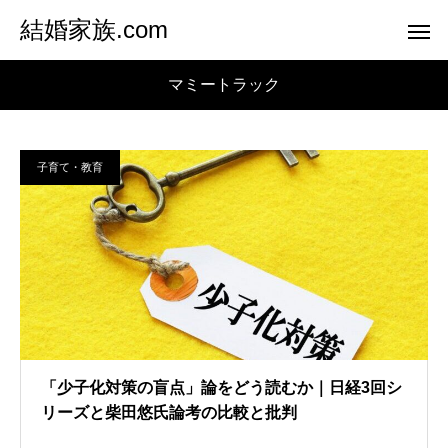
結婚家族.com
マミートラック
子育て・教育
「少子化対策の盲点」論をどう読むか｜日経3回シ
リーズと柴田悠氏論考の比較と批判