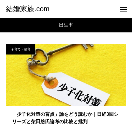
結婚家族.com
出生率
子育て・教育
「少子化対策の盲点」論をどう読むか｜日経3回シ
リーズと柴田悠氏論考の比較と批判