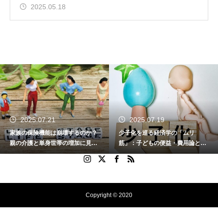
2025.05.18
2025.07.21
2025.07.19
家族の保険機能は崩壊するのか？
少子化を巡る経済学の「ムリ
親の介護と単身世帯の増加に見る
筋」：子どもの便益・費用論と家
家族の変容と社会の課題
族の変容を問う
Copyright © 2020