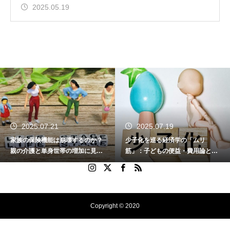
2025.05.19
2025.07.21
2025.07.19
家族の保険機能は崩壊するのか？
少子化を巡る経済学の「ムリ
親の介護と単身世帯の増加に見る
筋」：子どもの便益・費用論と家
家族の変容と社会の課題
族の変容を問う
Copyright © 2020