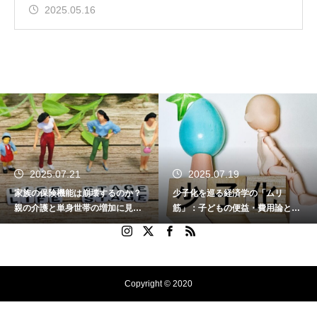
2025.05.16
2025.07.21
2025.07.19
家族の保険機能は崩壊するのか？
少子化を巡る経済学の「ムリ
親の介護と単身世帯の増加に見る
筋」：子どもの便益・費用論と家
家族の変容と社会の課題
族の変容を問う
Copyright © 2020