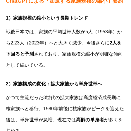
ChatGPTによる「加速する家族規模の縮小」要約
1）家族規模の縮小という長期トレンド
戦後日本では、家族の平均世帯人数が5人（1953年）か
ら2.23人（2023年）へと大きく減少。今後さらに
2人を
下回ると予測
されており、家族規模の縮小が明確な傾向
として続いている。
2）家族構成の変化：拡大家族から単身世帯へ
かつて主流だった3世代の拡大家族は高度経済成長期に
核家族へと移行。1980年前後に核家族がピークを迎えた
後は、単身世帯が急増。現在では
高齢の単身者
が多くを
占める。